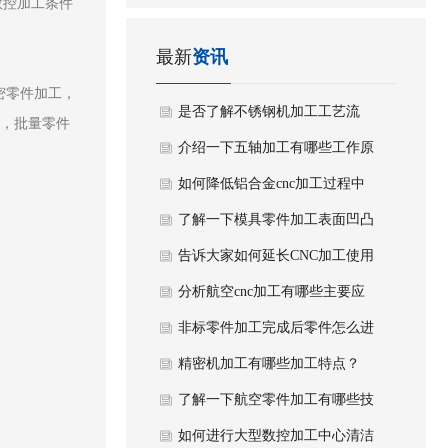
数控加工条件
司
工厂
最新
资讯
密零件加工，
是否了解不锈钢机加工工艺流
工，批量零件
程？
介绍一下五轴加工有哪些工作原
理及用途？
如何降低铝合金cnc加工过程中
损坏风险？
了解一下模具零件加工表面凹凸
不平有什么解决方法？
告诉大家如何延长CNC加工使用
寿命？
分析航空cnc加工有哪些主要应
用？
非标零件加工完成后零件怎么进
行质量检验？
精密机加工有哪些加工特点？
了解一下航空零件加工有哪些技
术难点？
如何进行大型数控加工中心清洁