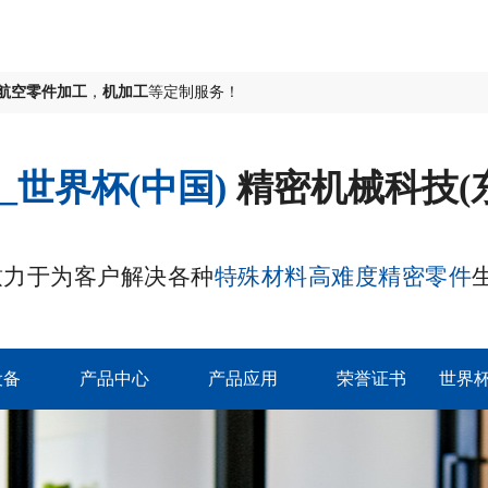
航空零件加工
，
机加工
等定制服务！
_世界杯(中国)
精密机械科技(
致力于为客户解决各种
特殊材料高难度精密零件
设备
产品中心
产品应用
荣誉证书
世界