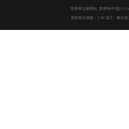
世界杯注册网站_世界杯(中国) © Copy
底部相关搜索：
CNC加工
，
数控加